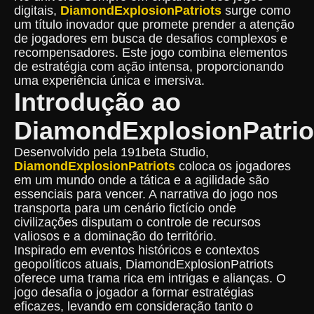
digitais,
DiamondExplosionPatriots
surge como
um título inovador que promete prender a atenção
de jogadores em busca de desafios complexos e
recompensadores. Este jogo combina elementos
de estratégia com ação intensa, proporcionando
uma experiência única e imersiva.
Introdução ao
DiamondExplosionPatrio
Desenvolvido pela 191beta Studio,
DiamondExplosionPatriots
coloca os jogadores
em um mundo onde a tática e a agilidade são
essenciais para vencer. A narrativa do jogo nos
transporta para um cenário fictício onde
civilizações disputam o controle de recursos
valiosos e a dominação do território.
Inspirado em eventos históricos e contextos
geopolíticos atuais, DiamondExplosionPatriots
oferece uma trama rica em intrigas e alianças. O
jogo desafia o jogador a formar estratégias
eficazes, levando em consideração tanto o