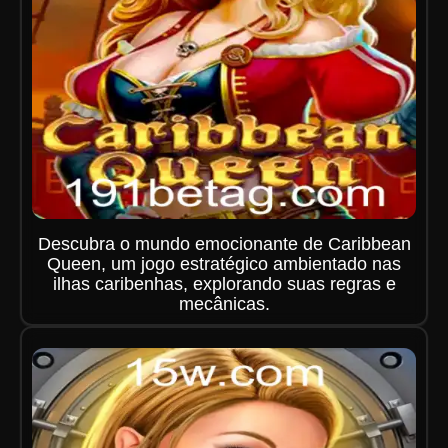
Descubra o mundo emocionante de Caribbean
Queen, um jogo estratégico ambientado nas
ilhas caribenhas, explorando suas regras e
mecânicas.