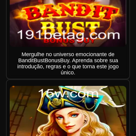
Mergulhe no universo emocionante de
BanditBustBonusBuy. Aprenda sobre sua
introdução, regras e o que torna este jogo
único.