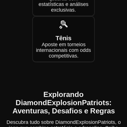
estatísticas e análises
exclusivas.
🎾
Tênis
Aposte em torneios
internacionais com odds
competitivas.
Explorando
DiamondExplosionPatriots:
Aventuras, Desafios e Regras
Descubra tudo sobre DiamondExplosionPatriots, o