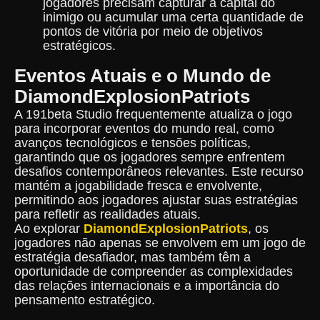
jogadores precisam capturar a capital do
inimigo ou acumular uma certa quantidade de
pontos de vitória por meio de objetivos
estratégicos.
Eventos Atuais e o Mundo de
DiamondExplosionPatriots
A 191beta Studio frequentemente atualiza o jogo
para incorporar eventos do mundo real, como
avanços tecnológicos e tensões políticas,
garantindo que os jogadores sempre enfrentem
desafios contemporâneos relevantes. Este recurso
mantém a jogabilidade fresca e envolvente,
permitindo aos jogadores ajustar suas estratégias
para refletir as realidades atuais.
Ao explorar
DiamondExplosionPatriots
, os
jogadores não apenas se envolvem em um jogo de
estratégia desafiador, mas também têm a
oportunidade de compreender as complexidades
das relações internacionais e a importância do
pensamento estratégico.