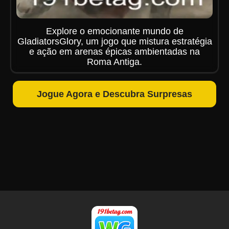
Explore o emocionante mundo de
GladiatorsGlory, um jogo que mistura estratégia
e ação em arenas épicas ambientadas na
Roma Antiga.
Jogue Agora e Descubra Surpresas