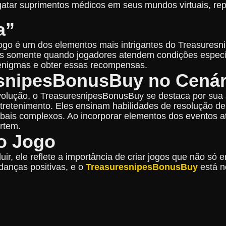
gatar suprimentos médicos em seus mundos virtuais, rep
a”
ogo é um dos elementos mais intrigantes do Treasuresni
s somente quando jogadores atendem condições especí
 enigmas e obter essas recompensas.
esnipesBonusBuy no Cenár
volução, o TreasuresnipesBonusBuy se destaca por sua 
ntretenimento. Eles ensinam habilidades de resolução d
ais complexos. Ao incorporar elementos dos eventos at
rtem.
o Jogo
r, ele reflete a importância de criar jogos que não s
danças positivas, e o
TreasuresnipesBonusBuy
está n
.