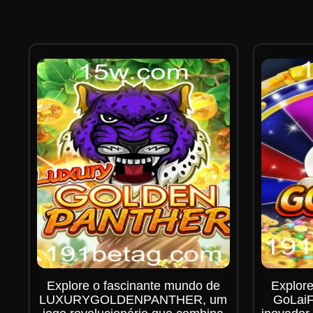
Explore o fascinante mundo de
Explore
LUXURYGOLDENPANTHER, um
GoLaiF