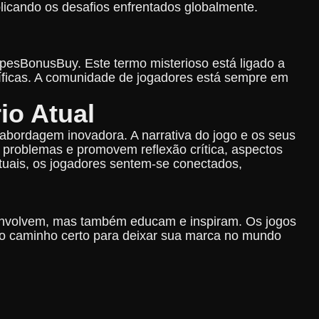
licando os desafios enfrentados globalmente.
pesBonusBuy. Este termo misterioso está ligado a
ficas. A comunidade de jogadores está sempre em
io Atual
abordagem inovadora. A narrativa do jogo e os seus
e problemas e promovem reflexão crítica, aspectos
uais, os jogadores sentem-se conectados,
ó envolvem, mas também educam e inspiram. Os jogos
o caminho certo para deixar sua marca no mundo