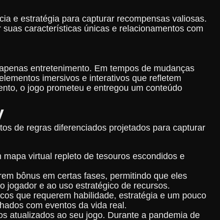
cia e estratégia para capturar recompensas valiosas.
 suas características únicas e relacionamentos com
 apenas entretenimento. Em tempos de mudanças
lementos imersivos e interativos que refletem
ento, o jogo prometeu e entregou um conteúdo
y
s de regras diferenciados projetados para capturar
mapa virtual repleto de tesouros escondidos e
rem bônus em certas fases, permitindo que eles
jogador e ao uso estratégico de recursos.
os que requerem habilidade, estratégia e um pouco
nhados com eventos da vida real.
os atualizados ao seu jogo. Durante a pandemia de