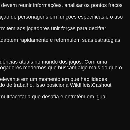
 devem reunir informações, analisar os pontos fracos
cação de personagens em funções específicas e o uso
mitem aos jogadores unir forças para decifrar
adaptem rapidamente e reformulem suas estratégias
endências atuais no mundo dos jogos. Com uma
os jogadores modernos que buscam algo mais do que o
a relevante em um momento em que habilidades
do de trabalho. Isso posiciona WildHeistCashout
ultifacetada que desafia e entretém em igual