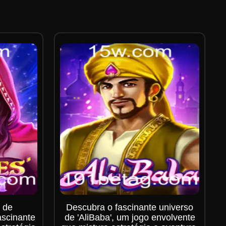
 de
Descubra o fascinante universo
ascinante
de 'AliBaba', um jogo envolvente