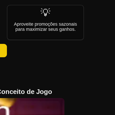
💡
Aproveite promoções sazonais
para maximizar seus ganhos.
onceito de Jogo