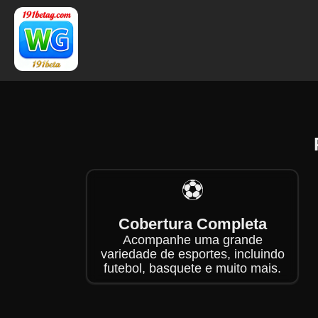
❄
❄
⚽
Cobertura Completa
Acompanhe uma grande
variedade de esportes, incluindo
futebol, basquete e muito mais.