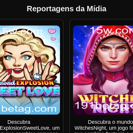
Reportagens da Mídia
Descubra
Descubra o mundo
ExplosionSweetLove, um
WitchesNight, um jogo f