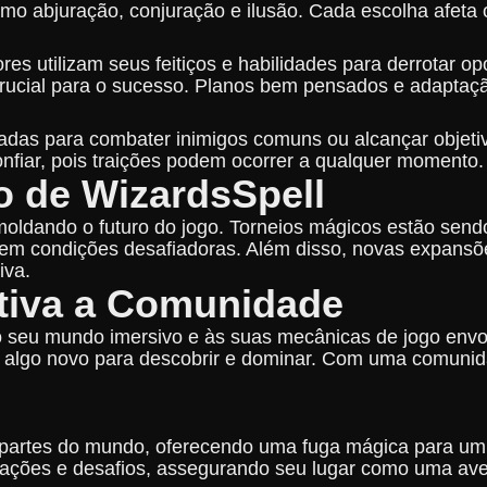
o abjuração, conjuração e ilusão. Cada escolha afeta o 
es utilizam seus feitiços e habilidades para derrotar o
crucial para o sucesso. Planos bem pensados e adaptaç
as para combater inimigos comuns ou alcançar objetivos
fiar, pois traições podem ocorrer a qualquer momento.
o de WizardsSpell
oldando o futuro do jogo. Torneios mágicos estão send
 em condições desafiadoras. Além disso, novas expansõ
iva.
tiva a Comunidade
o seu mundo imersivo e às suas mecânicas de jogo envol
 algo novo para descobrir e dominar. Com uma comunid
s partes do mundo, oferecendo uma fuga mágica para um
vações e desafios, assegurando seu lugar como uma av