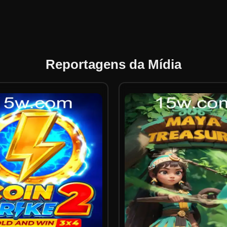
Reportagens da Mídia