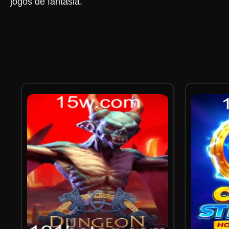
jogos de fantasia.