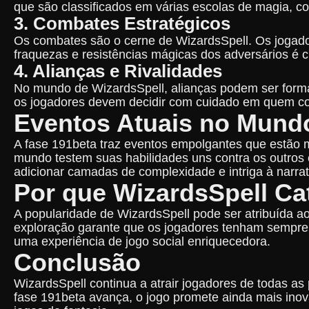
que são classificados em várias escolas de magia, com
3. Combates Estratégicos
Os combates são o cerne de WizardsSpell. Os jogador
fraquezas e resistências mágicas dos adversários é 
4. Alianças e Rivalidades
No mundo de WizardsSpell, alianças podem ser formad
os jogadores devem decidir com cuidado em quem con
Eventos Atuais no Mund
A fase 191beta traz eventos empolgantes que estão m
mundo testem suas habilidades uns contra os outros
adicionar camadas de complexidade e intriga à narrat
Por que WizardsSpell Ca
A popularidade de WizardsSpell pode ser atribuída a
exploração garante que os jogadores tenham sempre
uma experiência de jogo social enriquecedora.
Conclusão
WizardsSpell continua a atrair jogadores de todas a
fase 191beta avança, o jogo promete ainda mais ino